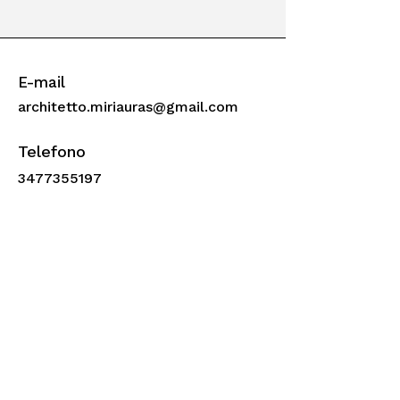
E-mail
architetto.miriauras@gmail.com
Telefono
3477355197
Seguimi
Miria Uras, architetto, studio di architettura
e interior design
Via San Bernardo 21 rosso - 16123
Genova
©2026 Miriauras-portfolio