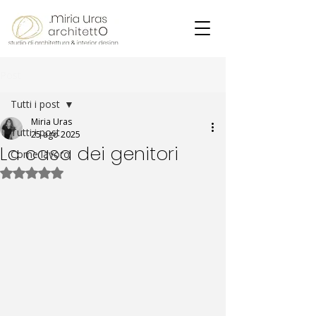
Post
Tutti i post
Miria Uras
Tutti i post
25 ago 2025
La casa dei genitori
Come lavoro
Valutazione NaN stelle su 5.