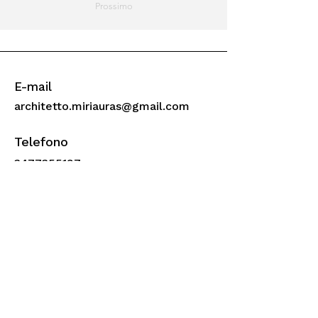
Prossimo
E-mail
architetto.miriauras@gmail.com
Telefono
3477355197
Seguimi
Miria Uras, architetto, studio di architettura
e interior design
Via San Bernardo 21 rosso - 16123
Genova